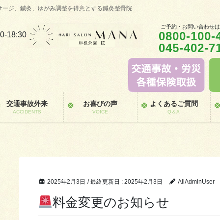
サージ、鍼灸、ゆがみ調整を得意とする鍼灸整骨院
ご予約・お問い合わせ
0800-100-
0-18:30
045-402-7
交通事故外来
お喜びの声
よくあるご質問
ACCIDENTS
VOICE
Q＆A
2025年2月3日
/ 最終更新日 :
2025年2月3日
AllAdminUser
料金変更のお知らせ