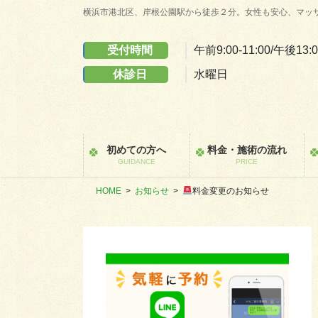
コ
ナ
横浜市港北区、岸根公園駅から徒歩２分。女性も安心、マッ
ン
ビ
テ
ゲ
受付時間
午前9:00-11:00/午後13:0
ン
ー
休診日
水曜日
ツ
シ
に
ョ
移
ン
動
に
移
初めての方へ
料金・施術の流れ
動
GUIDANCE
PRICE
HOME
お知らせ
料金変更のお知らせ