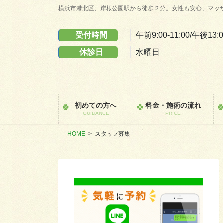
コ
ナ
横浜市港北区、岸根公園駅から徒歩２分。女性も安心、マッ
ン
ビ
テ
ゲ
受付時間
午前9:00-11:00/午後13:0
ン
ー
休診日
水曜日
ツ
シ
に
ョ
移
ン
動
に
移
初めての方へ
料金・施術の流れ
動
GUIDANCE
PRICE
HOME
スタッフ募集